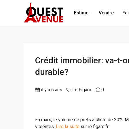
Estimer
Vendre
Fai
Crédit immobilier: va-t-o
durable?
il y a 6 ans
Le Figaro
0
En mars, le volume de prêts a chuté de 20%. Ma
violentes.
Lire la suite
sur le figaro.fr