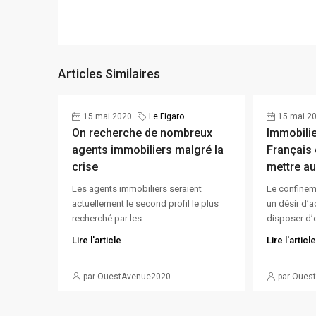
Articles Similaires
15 mai 2020
Le Figaro
15 mai 2
On recherche de nombreux
Immobilie
agents immobiliers malgré la
Français 
crise
mettre au
Les agents immobiliers seraient
Le confineme
actuellement le second profil le plus
un désir d’a
recherché par les...
disposer d’
Lire l'article
Lire l'article
par OuestAvenue2020
par Oues