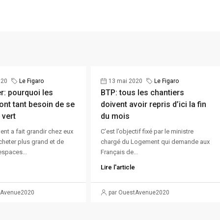
020
Le Figaro
13 mai 2020
Le Figaro
r: pourquoi les
BTP: tous les chantiers
ont tant besoin de se
doivent avoir repris d’ici la fin
 vert
du mois
nt a fait grandir chez eux
C’est l’objectif fixé par le ministre
cheter plus grand et de
chargé du Logement qui demande aux
espaces...
Français de...
Lire l'article
tAvenue2020
par OuestAvenue2020