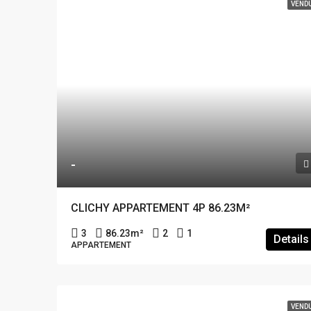
VEND
-
CLICHY APPARTEMENT 4P 86.23M²
3
86.23
m²
2
1
Details
APPARTEMENT
VEND