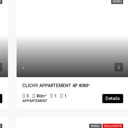
U
VENDU
-
CLICHY APPARTEMENT 4P 80M²
3
80
m²
1
1
Details
APPARTEMENT
U
VENDU
EXCLUSIVITÉ