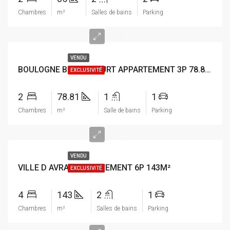
Chambres
m²
Salles de bains
Parking
-
VENDU
BOULOGNE BILLANCOURT APPARTEMENT 3P 78.81M²
EXCLUSIVITÉ
2
78.81
1
1
Chambres
m²
Salle de bains
Parking
-
VENDU
VILLE D AVRAY APPARTEMENT 6P 143M²
EXCLUSIVITÉ
4
143
2
1
Chambres
m²
Salles de bains
Parking