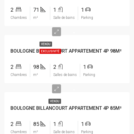
2
71
1
1
Chambres
m²
Salle de bains
Parking
-
VENDU
BOULOGNE BILLANCOURT APPARTEMENT 4P 98M²
EXCLUSIVITÉ
2
98
2
1
Chambres
m²
Salles de bains
Parking
-
VENDU
BOULOGNE BILLANCOURT APPARTEMENT 4P 85M²
2
85
1
1
Chambres
m²
Salle de bains
Parking