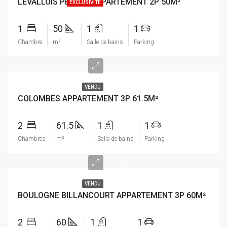
LEVALLOIS PERRET APPARTEMENT 2P 50M²
EXCLUSIVITÉ
1
50
1
1
Chambre
m²
Salle de bains
Parking
-
VENDU
COLOMBES APPARTEMENT 3P 61.5M²
2
61.5
1
1
Chambres
m²
Salle de bains
Parking
-
VENDU
BOULOGNE BILLANCOURT APPARTEMENT 3P 60M²
2
60
1
1