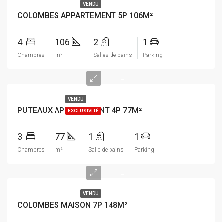
VENDU
COLOMBES APPARTEMENT 5P 106M²
4
106
2
1
Chambres
m²
Salles de bains
Parking
-
VENDU
PUTEAUX APPARTEMENT 4P 77M²
EXCLUSIVITÉ
3
77
1
1
Chambres
m²
Salle de bains
Parking
-
VENDU
COLOMBES MAISON 7P 148M²