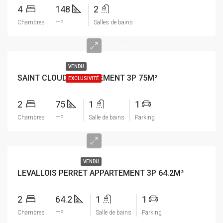
4
148
2
Chambres
m²
Salles de bains
-
VENDU
SAINT CLOUD APPARTEMENT 3P 75M²
EXCLUSIVITÉ
2
75
1
1
Chambres
m²
Salle de bains
Parking
-
VENDU
LEVALLOIS PERRET APPARTEMENT 3P 64.2M²
2
64.2
1
1
Chambres
m²
Salle de bains
Parking