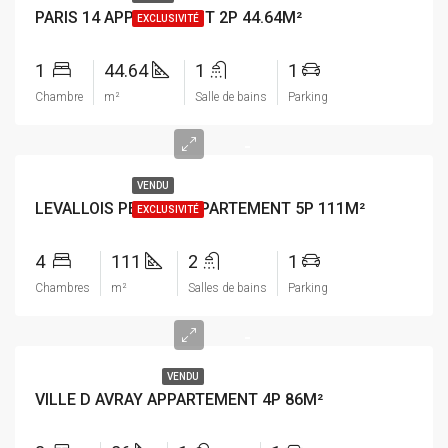
PARIS 14 APPARTEMENT 2P 44.64M²
EXCLUSIVITÉ
1
44.64
1
1
Chambre
m²
Salle de bains
Parking
-
VENDU
LEVALLOIS PERRET APPARTEMENT 5P 111M²
EXCLUSIVITÉ
4
111
2
1
Chambres
m²
Salles de bains
Parking
-
VENDU
VILLE D AVRAY APPARTEMENT 4P 86M²