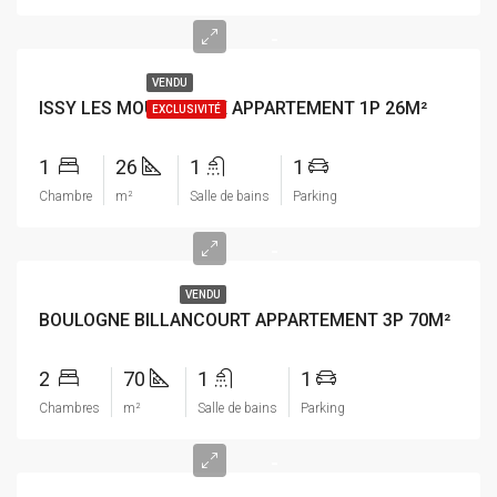
-
VENDU
ISSY LES MOULINEAUX APPARTEMENT 1P 26M²
EXCLUSIVITÉ
1
26
1
1
Chambre
m²
Salle de bains
Parking
-
VENDU
BOULOGNE BILLANCOURT APPARTEMENT 3P 70M²
2
70
1
1
Chambres
m²
Salle de bains
Parking
-