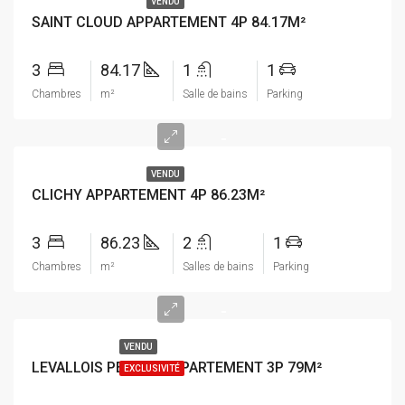
VENDU
SAINT CLOUD APPARTEMENT 4P 84.17M²
3
84.17
1
1
Chambres
m²
Salle de bains
Parking
-
VENDU
CLICHY APPARTEMENT 4P 86.23M²
3
86.23
2
1
Chambres
m²
Salles de bains
Parking
-
VENDU
LEVALLOIS PERRET APPARTEMENT 3P 79M²
EXCLUSIVITÉ