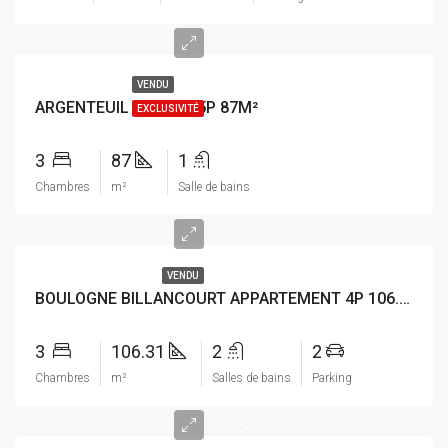
-
VENDU
ARGENTEUIL MAISON 5P 87M²
EXCLUSIVITÉ
3
87
1
Chambres
m²
Salle de bains
-
VENDU
BOULOGNE BILLANCOURT APPARTEMENT 4P 106.31M²
3
106.31
2
2
Chambres
m²
Salles de bains
Parking
-