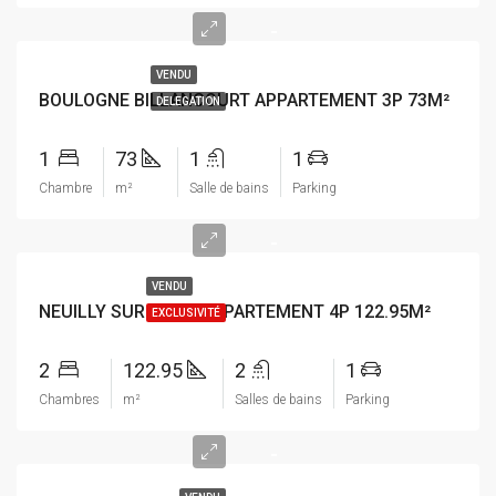
-
VENDU
BOULOGNE BILLANCOURT APPARTEMENT 3P 73M²
DELEGATION
1
73
1
1
Chambre
m²
Salle de bains
Parking
-
VENDU
NEUILLY SUR SEINE APPARTEMENT 4P 122.95M²
EXCLUSIVITÉ
2
122.95
2
1
Chambres
m²
Salles de bains
Parking
-