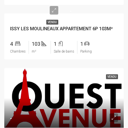
-
VENDU
ISSY LES MOULINEAUX APPARTEMENT 6P 103M²
4
103
1
1
Chambres
m²
Salle de bains
Parking
VENDU
-