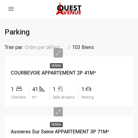
Parking
Trier par:
Ordre par défaut
103 Biens
-
VENDU
COURBEVOIE APPARTEMENT 2P 41M²
1
41
1
1
Chambre
m²
Salle de bains
Parking
-
VENDU
Asnieres Sur Seine APPARTEMENT 3P 71M²