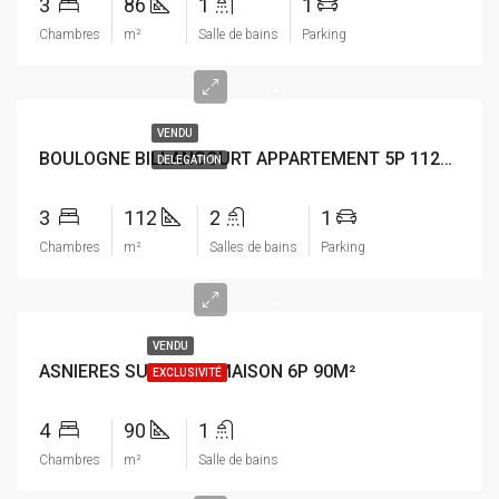
3
86
1
1
Chambres
m²
Salle de bains
Parking
-
VENDU
BOULOGNE BILLANCOURT APPARTEMENT 5P 112M²
DELEGATION
3
112
2
1
Chambres
m²
Salles de bains
Parking
-
VENDU
ASNIERES SUR SEINE MAISON 6P 90M²
EXCLUSIVITÉ
4
90
1
Chambres
m²
Salle de bains