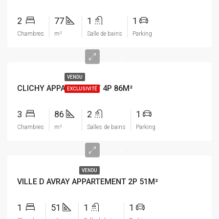
2
77
1
1
Chambres
m²
Salle de bains
Parking
-
VENDU
CLICHY APPARTEMENT 4P 86M²
EXCLUSIVITÉ
3
86
2
1
Chambres
m²
Salles de bains
Parking
-
VENDU
VILLE D AVRAY APPARTEMENT 2P 51M²
1
51
1
1