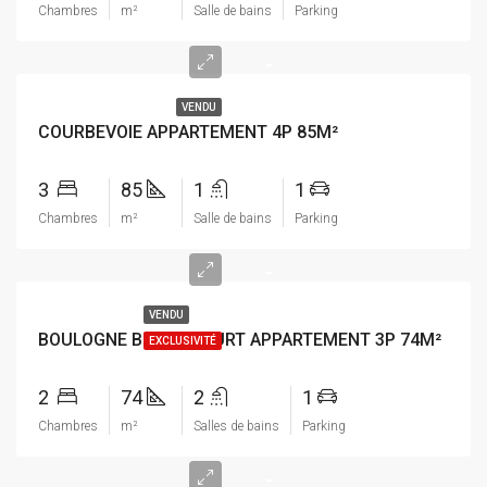
Chambres
m²
Salle de bains
Parking
-
VENDU
COURBEVOIE APPARTEMENT 4P 85M²
3
85
1
1
Chambres
m²
Salle de bains
Parking
-
VENDU
BOULOGNE BILLANCOURT APPARTEMENT 3P 74M²
EXCLUSIVITÉ
2
74
2
1
Chambres
m²
Salles de bains
Parking
-