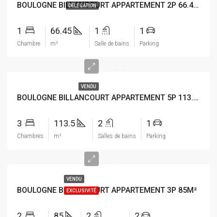
BOULOGNE BILLANCOURT APPARTEMENT 2P 66.45M²
DELEGATION
1
66.45
1
1
Chambre
m²
Salle de bains
Parking
-
VENDU
BOULOGNE BILLANCOURT APPARTEMENT 5P 113.5M²
3
113.5
2
1
Chambres
m²
Salles de bains
Parking
-
VENDU
BOULOGNE BILLANCOURT APPARTEMENT 3P 85M²
EXCLUSIVITÉ
2
85
2
2