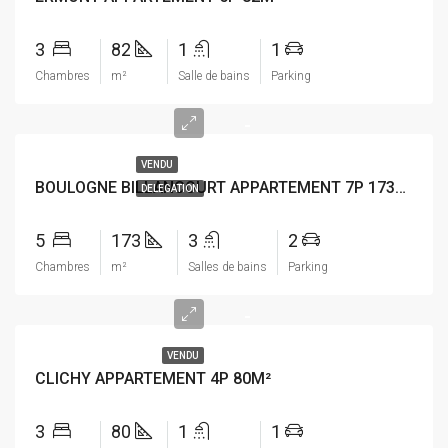
3
82
1
1
Chambres
m²
Salle de bains
Parking
-
VENDU
BOULOGNE BILLANCOURT APPARTEMENT 7P 173M²
DELEGATION
5
173
3
2
Chambres
m²
Salles de bains
Parking
-
VENDU
CLICHY APPARTEMENT 4P 80M²
3
80
1
1