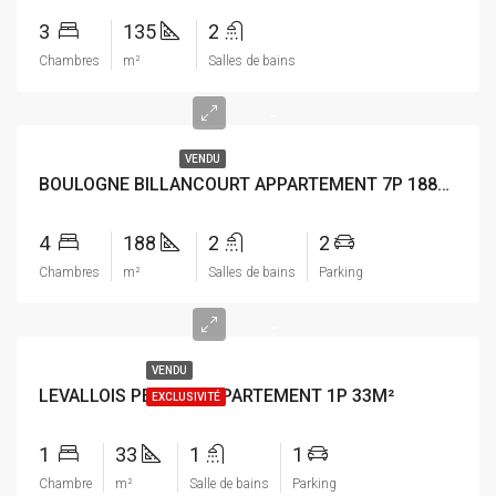
3
135
2
Chambres
m²
Salles de bains
-
VENDU
BOULOGNE BILLANCOURT APPARTEMENT 7P 188M²
4
188
2
2
Chambres
m²
Salles de bains
Parking
-
VENDU
LEVALLOIS PERRET APPARTEMENT 1P 33M²
EXCLUSIVITÉ
1
33
1
1
Chambre
m²
Salle de bains
Parking