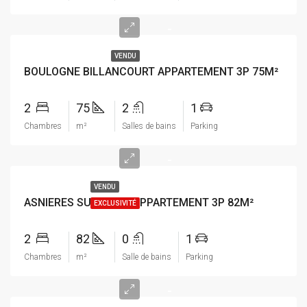
-
VENDU
BOULOGNE BILLANCOURT APPARTEMENT 3P 75M²
2
75
2
1
Chambres
m²
Salles de bains
Parking
-
VENDU
ASNIERES SUR SEINE APPARTEMENT 3P 82M²
EXCLUSIVITÉ
2
82
0
1
Chambres
m²
Salle de bains
Parking
-