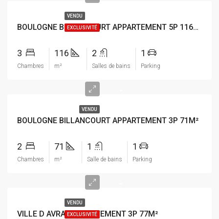
VENDU
BOULOGNE BILLANCOURT APPARTEMENT 5P 116M²
EXCLUSIVITÉ
3
116
2
1
Chambres
m²
Salles de bains
Parking
-
VENDU
BOULOGNE BILLANCOURT APPARTEMENT 3P 71M²
2
71
1
1
Chambres
m²
Salle de bains
Parking
-
VENDU
VILLE D AVRAY APPARTEMENT 3P 77M²
EXCLUSIVITÉ