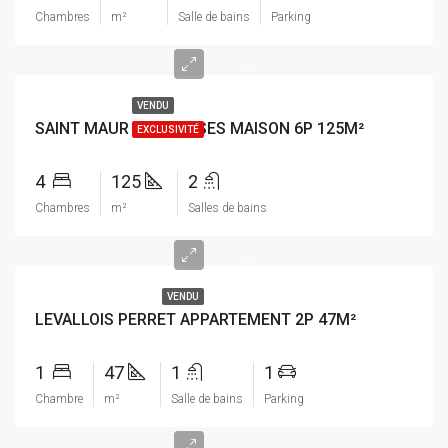
Chambres
m²
Salle de bains
Parking
-
VENDU
SAINT MAUR DES FOSSES MAISON 6P 125M²
EXCLUSIVITÉ
4
125
2
Chambres
m²
Salles de bains
-
VENDU
LEVALLOIS PERRET APPARTEMENT 2P 47M²
1
47
1
1
Chambre
m²
Salle de bains
Parking