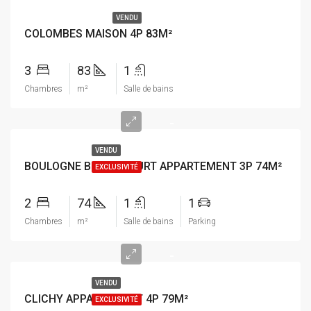
VENDU
COLOMBES MAISON 4P 83M²
3
83
1
Chambres
m²
Salle de bains
-
VENDU
BOULOGNE BILLANCOURT APPARTEMENT 3P 74M²
EXCLUSIVITÉ
2
74
1
1
Chambres
m²
Salle de bains
Parking
-
VENDU
CLICHY APPARTEMENT 4P 79M²
EXCLUSIVITÉ