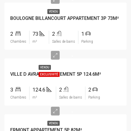
-
VENDU
BOULOGNE BILLANCOURT APPARTEMENT 3P 73M²
2
73
2
1
Chambres
m²
Salles de bains
Parking
-
VENDU
VILLE D AVRAY APPARTEMENT 5P 124.6M²
EXCLUSIVITÉ
3
124.6
2
2
Chambres
m²
Salles de bains
Parking
-
VENDU
ERMONT APPARTEMENT 5P 82M²