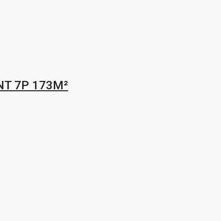
T 7P 173M²