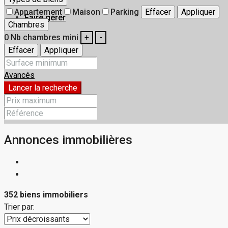
Appartement
Maison
Parking
Effacer
Appliquer
Faire gérer
Chambres
0
Nb chambres mini
+
-
Effacer
Appliquer
Annonces
Avancés
Lancer la recherche
Contact
Annonces immobilières
352 biens immobiliers
Trier par: