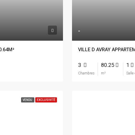
-
0.64M²
VILLE D AVRAY APPARTE
3
80.25
1
Chambres
m²
Salle
VENDU
EXCLUSIVITÉ