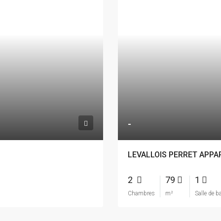
-
LEVALLOIS PERRET APPA
2
79
1
Chambres
m²
Salle de b