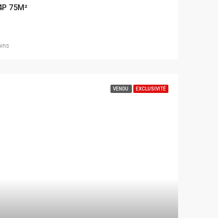
4P 75M²
ains
VENDU
EXCLUSIVITÉ