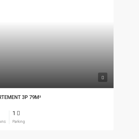
RTEMENT 3P 79M²
1
ains
Parking