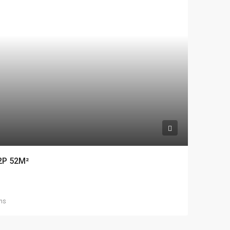
2P 52M²
ins