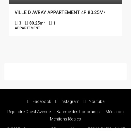
VILLE D AVRAY APPARTEMENT 4P 80.25M²
3
80.25
m²
1
APPARTEMENT
Facebook
Instagram
Youtube
Rejoindre Ouest Avenue
Barème des honoraires
Médiation
Mentions légales
© 2025 - Ouest Avenue - 55 avenue Marceau 75016 PARIS - 01 47