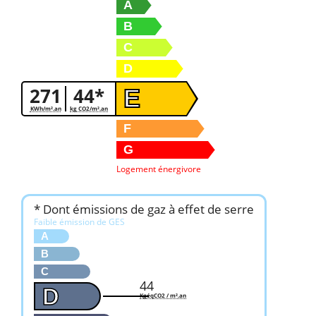
A
B
C
D
271
44*
E
KWh/m².an
kg CO2/m².an
F
G
Logement énergivore
* Dont émissions de gaz à effet de serre
Faible émission de GES
A
B
C
44
D
KgéqCO2 / m².an