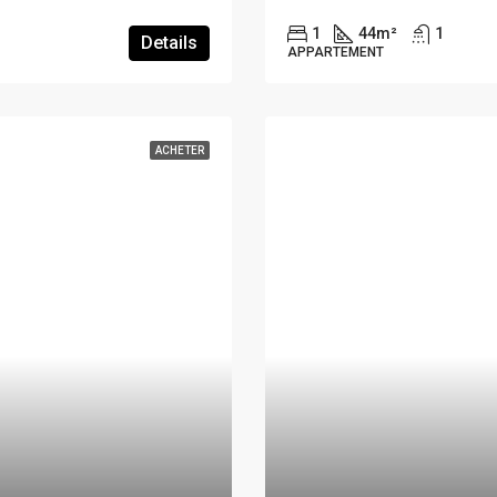
1
44
m²
1
Details
APPARTEMENT
ACHETER