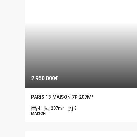
2 950 000€
PARIS 13 MAISON 7P 207M²
4
207
m²
3
MAISON