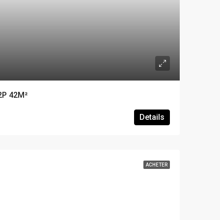
2P 42M²
Details
ACHETER