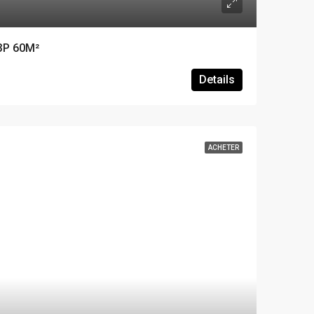
3P 60M²
Details
ACHETER