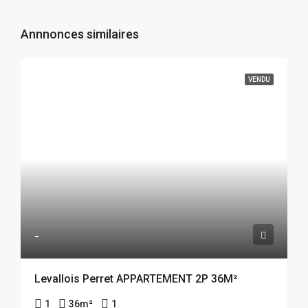
Annnonces similaires
VENDU
-
Levallois Perret APPARTEMENT 2P 36M²
1
36
m²
1