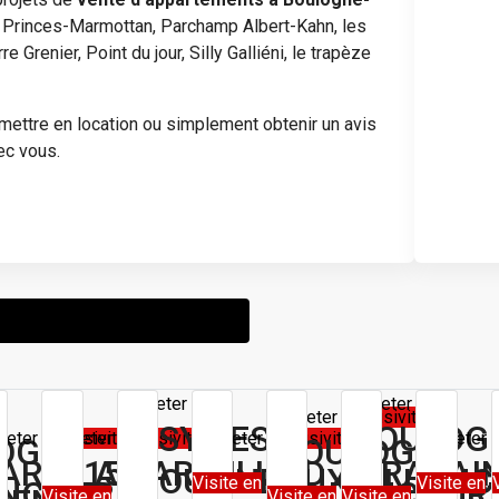
 Princes-Marmottan, Parchamp Albert-Kahn, les
 Grenier, Point du jour, Silly Galliéni, le trapèze
 mettre en location ou simplement obtenir un avis
ec vous.
Acheter
Acheter
Acheter
Exclusivité
ISSY LES
BOULOG
heter
Exclusivité
Acheter
Exclusivité
Acheter
Exclusivité
Acheter
OGNE
BOULOGNE
ARIS 15
CLAMART
VILLE D AVRAY
SAI
MOULINEAUX
BILLAN
Visite en
Visite en
ANCOURT
BILLANCOUR
Visite en
Visite en
Visite en