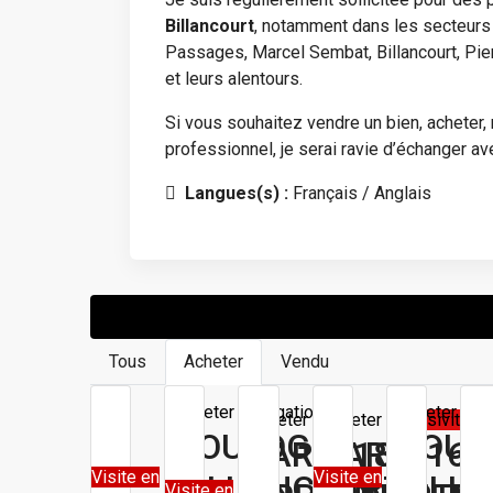
Billancourt
, notamment dans les secteurs
Passages, Marcel Sembat, Billancourt, Pierre
et leurs alentours.
Si vous souhaitez vendre un bien, acheter,
professionnel, je serai ravie d’échanger av
Langues(s) :
Français / Anglais
Annonces (119)
Tous
Acheter
Vendu
Acheter
Delegation
Acheter
Acheter
Acheter
Exclusivité
Ac
BOULOGNE
BOUL
PARIS 18
PARIS 16
P
Visite en
Visite en
BILLANCOURT
BILL
Visite en