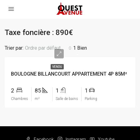
Taxe foncière : 890€
Trier par:
Ordre par défaut
1 Bien
-
VENDU
BOULOGNE BILLANCOURT APPARTEMENT 4P 85M²
2
85
1
1
Chambres
m²
Salle de bains
Parking
Facebook
Instagram
Youtube