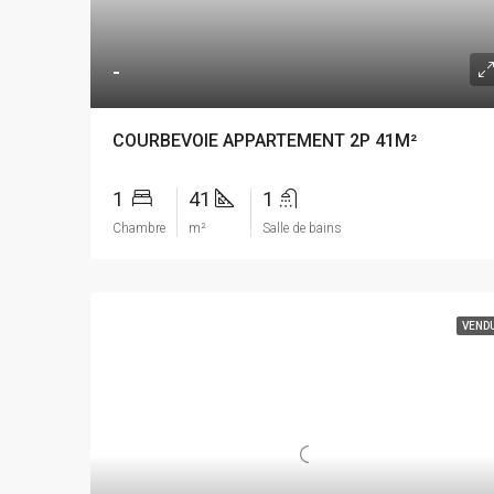
-
COURBEVOIE APPARTEMENT 2P 41M²
1
41
1
Chambre
m²
Salle de bains
VEND