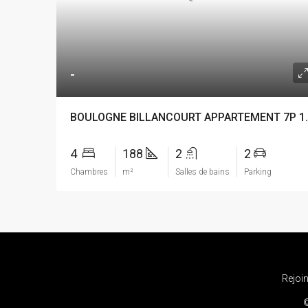
-
BOULOGNE BILLA
4
188
2
2
Chambres
m²
Salles de bains
Parking
Rejoi
©