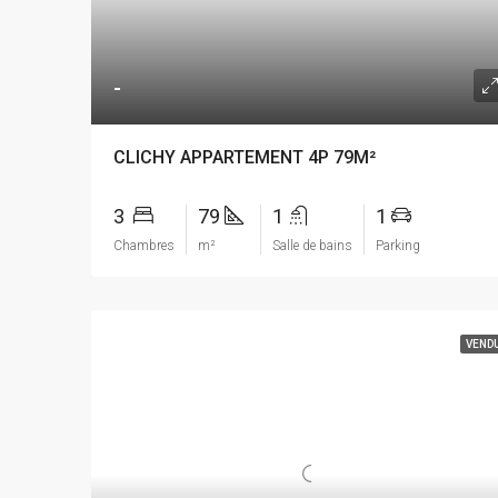
-
CLICHY APPARTEMENT 4P 79M²
3
79
1
1
Chambres
m²
Salle de bains
Parking
VEND