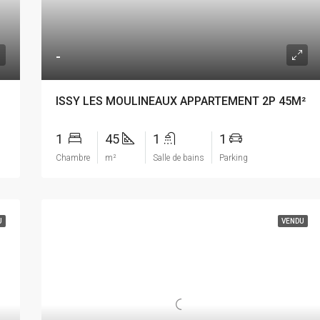
-
ISSY LES MOULINEAUX APPARTEMENT 2P 45M²
1
45
1
1
Chambre
m²
Salle de bains
Parking
U
VENDU