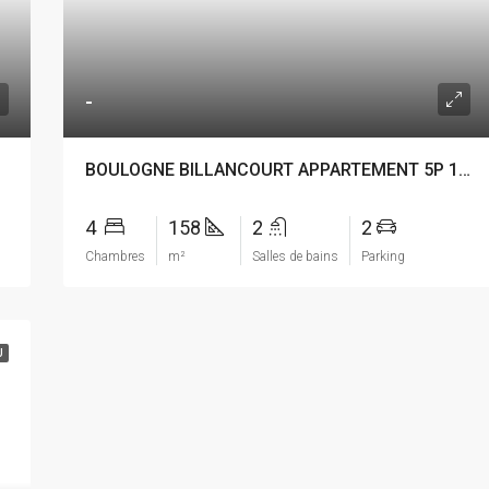
-
BOULOGNE BILLANCOURT APPARTEMENT 5P 158M²
4
158
2
2
Chambres
m²
Salles de bains
Parking
U