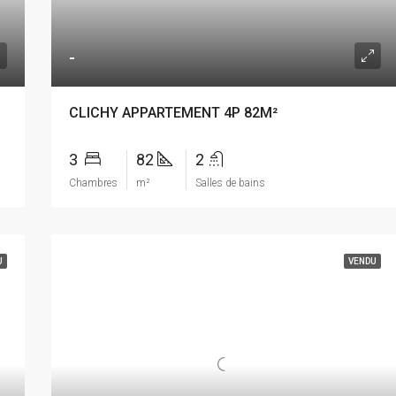
-
CLICHY APPARTEMENT 4P 82M²
3
82
2
Chambres
m²
Salles de bains
U
VENDU