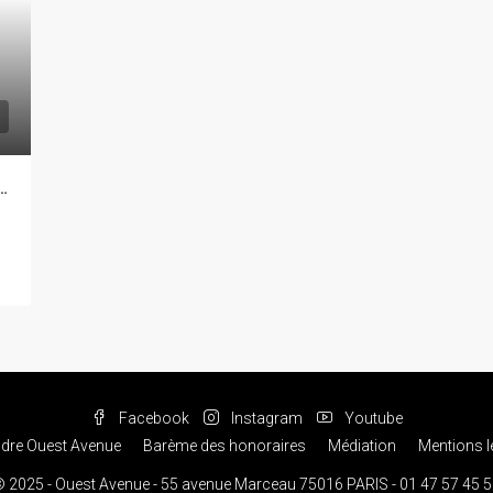
NCOURT APPARTEMENT 7P 188M²
Facebook
Instagram
Youtube
ndre Ouest Avenue
Barème des honoraires
Médiation
Mentions l
 2025 - Ouest Avenue - 55 avenue Marceau 75016 PARIS - 01 47 57 45 