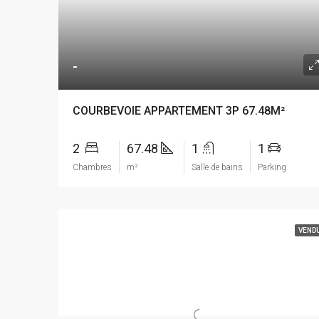
-
COURBEVOIE APPARTEMENT 3P 67.48M²
2
67.48
1
1
Chambres
m²
Salle de bains
Parking
VEND