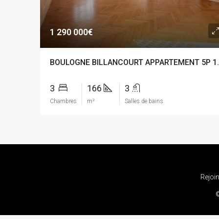
1 290 000€
BOULOGNE BILLA
3
166
3
Chambres
m²
Salles de bains
Rejoi
©