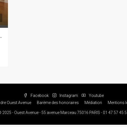
NCOURT APPARTEMENT 5P 166M²
Facebook
Instagram
Youtube
ndre Ouest Avenue
Barème des honoraires
Médiation
Mentions l
 2025 - Ouest Avenue - 55 avenue Marceau 75016 PARIS - 01 47 57 45 