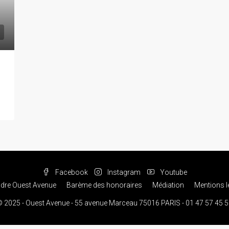
Facebook
Instagram
Youtube
ndre Ouest Avenue
Barème des honoraires
Médiation
Mentions l
 2025 - Ouest Avenue - 55 avenue Marceau 75016 PARIS - 01 47 57 45 