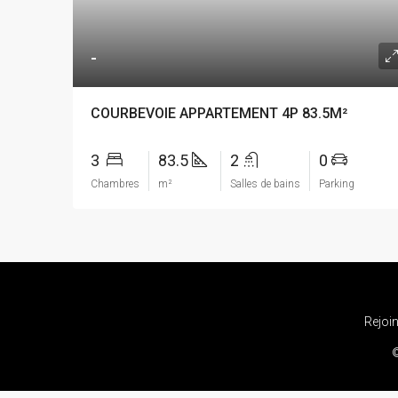
-
COURBEVOIE APPARTEMENT 4P 83.5M²
3
83.5
2
0
Chambres
m²
Salles de bains
Parking
Rejoi
©