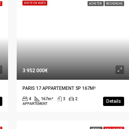
VISITE EN VIDÉO
É
ACHETER
RECHERCHE
3 952 000€
PARIS 17 APPARTEMENT 5P 167M²
4
167
m²
3
2
Details
APPARTEMENT