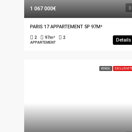
1 067 000€
PARIS 17 APPARTEMENT 5P 97M²
2
97
m²
2
Details
APPARTEMENT
VENDU
EXCLUSIVIT