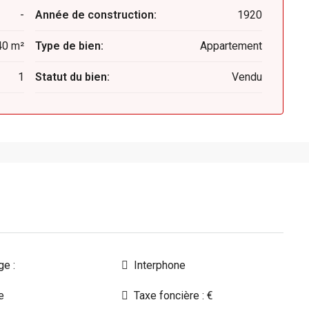
-
Année de construction:
1920
40 m²
Type de bien:
Appartement
1
Statut du bien:
Vendu
ge :
Interphone
e
Taxe foncière : €