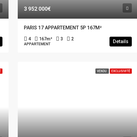
3 952 000€
PARIS 17 APPARTEMENT 5P 167M²
4
167
m²
3
2
Details
APPARTEMENT
É
VENDU
EXCLUSIVITÉ