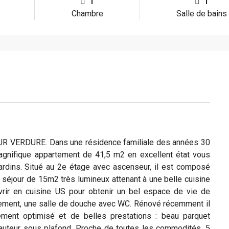
1
1
Chambre
Salle de bains
VERDURE. Dans une résidence familiale des années 30
magnifique appartement de 41,5 m2 en excellent état vous
ardins. Situé au 2e étage avec ascenseur, il est composé
 séjour de 15m2 très lumineux attenant à une belle cuisine
vrir en cuisine US pour obtenir un bel espace de vie de
ement, une salle de douche avec WC. Rénové récemment il
cement optimisé et de belles prestations : beau parquet
, hauteur sous plafond. Proche de toutes les commodités, 5