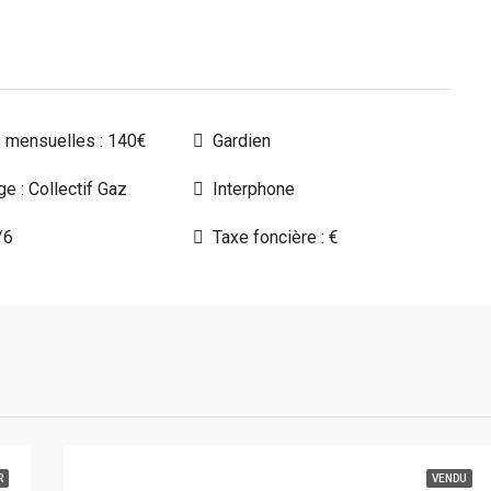
 mensuelles : 140€
Gardien
e : Collectif Gaz
Interphone
/6
Taxe foncière : €
R
VENDU