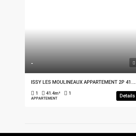
-
ISSY LES MOULINEAUX APPARTEMENT 2P 41.4M²
1
41.4
m²
1
Details
APPARTEMENT