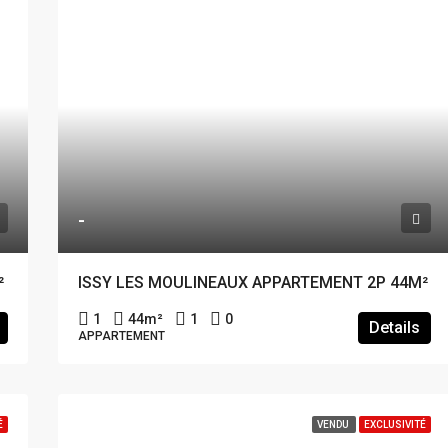
-
²
ISSY LES MOULINEAUX APPARTEMENT 2P 44M²
1
44
m²
1
0
Details
APPARTEMENT
É
VENDU
EXCLUSIVITÉ