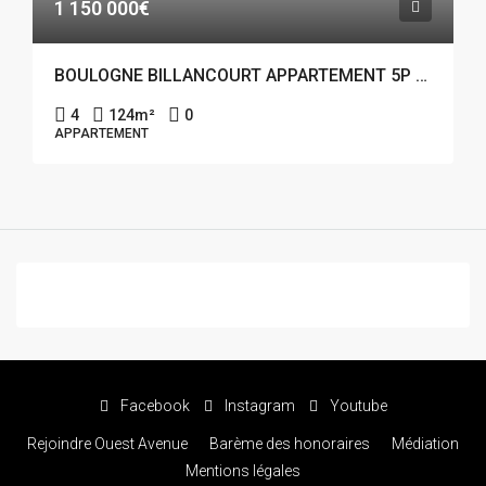
1 150 000€
BOULOGNE BILLANCOURT APPARTEMENT 5P 124M²
4
124
m²
0
APPARTEMENT
Facebook
Instagram
Youtube
Rejoindre Ouest Avenue
Barème des honoraires
Médiation
Mentions légales