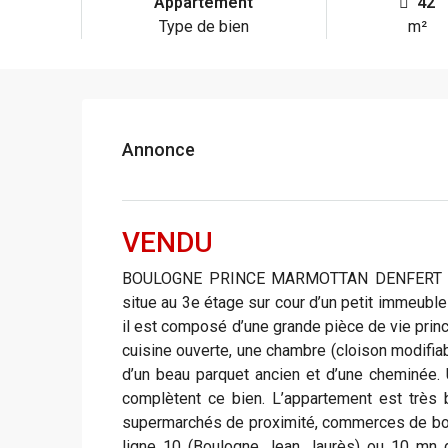
Appartement
42
Type de bien
m²
Annonce
VENDU
BOULOGNE PRINCE MARMOTTAN DENFERT ROC
situe au 3e étage sur cour d’un petit immeuble
il est composé d’une grande pièce de vie prin
cuisine ouverte, une chambre (cloison modifiab
d’un beau parquet ancien et d’une cheminée. 
complètent ce bien. L’appartement est très
supermarchés de proximité, commerces de bouc
ligne 10 (Boulogne Jean Jaurès) ou 10 mn d