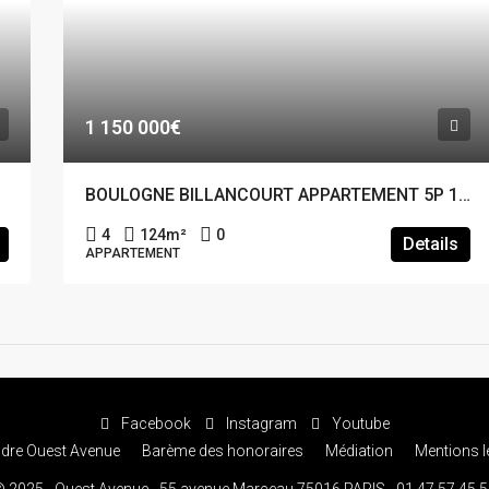
1 150 000€
BOULOGNE BILLANCOURT APPARTEMENT 5P 124M²
4
124
m²
0
Details
APPARTEMENT
Facebook
Instagram
Youtube
ndre Ouest Avenue
Barème des honoraires
Médiation
Mentions l