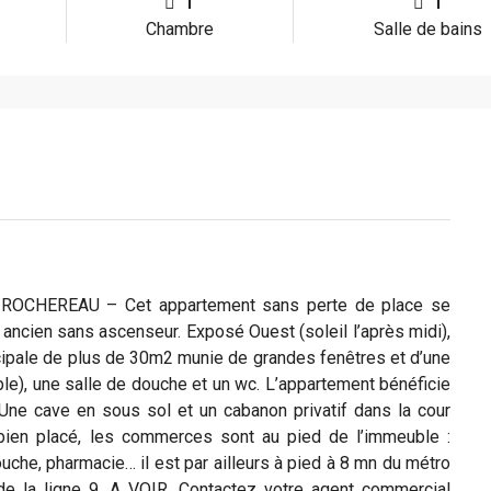
1
1
Chambre
Salle de bains
HEREAU – Cet appartement sans perte de place se
 ancien sans ascenseur. Exposé Ouest (soleil l’après midi),
cipale de plus de 30m2 munie de grandes fenêtres et d’une
le), une salle de douche et un wc. L’appartement bénéficie
Une cave en sous sol et un cabanon privatif dans la cour
 bien placé, les commerces sont au pied de l’immeuble :
he, pharmacie… il est par ailleurs à pied à 8 mn du métro
e la ligne 9. A VOIR. Contactez votre agent commercial