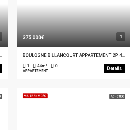
375 000€
COURT APPARTEMENT 3P 83.16M²
BOULOGNE BILLANCOURT APPARTEMENT 2P 44M²
1
44
m²
0
Details
APPARTEMENT
VISITE EN VIDÉO
R
ACHETER