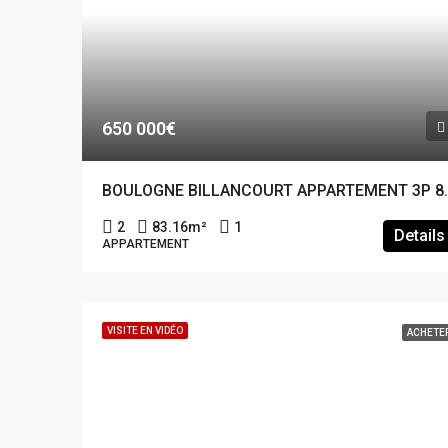
650 000€
BOULOGNE BILLAN
2
83.16
m²
1
Details
APPARTEMENT
VISITE EN VIDÉO
ACHETE