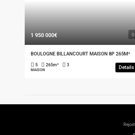
1 950 000€
BOULOGNE BILLANCOURT MAISON 8P 265M²
5
265
m²
3
Details
MAISON
Rejoi