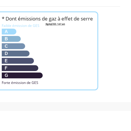
* Dont émissions de gaz à effet de serre
KgéqCO2 / m².an
Faible émission de GES
A
B
C
D
E
F
G
Forte émission de GES