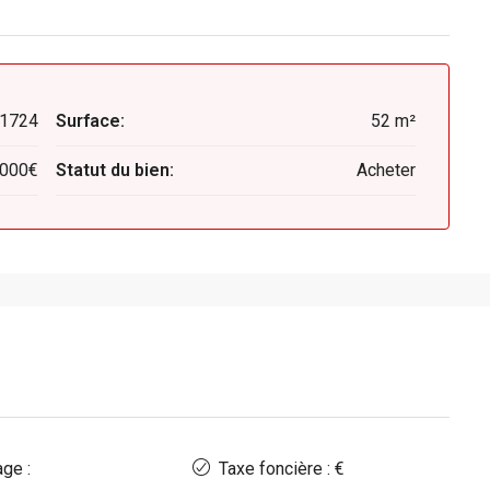
1724
Surface:
52 m²
 000€
Statut du bien:
Acheter
ge :
Taxe foncière : €