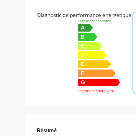
Diagnostic de performance énergétique
Logement économe
A
B
C
D
E
F
G
Logement énergivore
Résumé