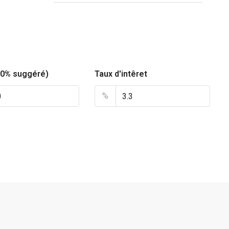
20% suggéré)
Taux d'intêret
%