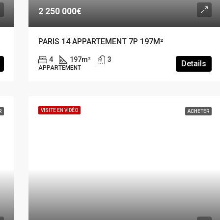
2 250 000€
PARIS 14 APPARTEMENT 7P 197M²
4
197
m²
3
Details
APPARTEMENT
VISITE EN VIDÉO
R
ACHETER