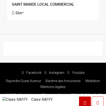
SAINT MANDE LOCAL COMMERCIAL
52
m²
Facebook
Instagram
Youtube
Rejoindre Ouest Avenue
Barème des honoraires
Médiation
Mentions légales
© 2025 - Ouest Avenue - 55 avenue Marceau 75016 PARIS - 01 47
Claire RAFFY
57 45 58