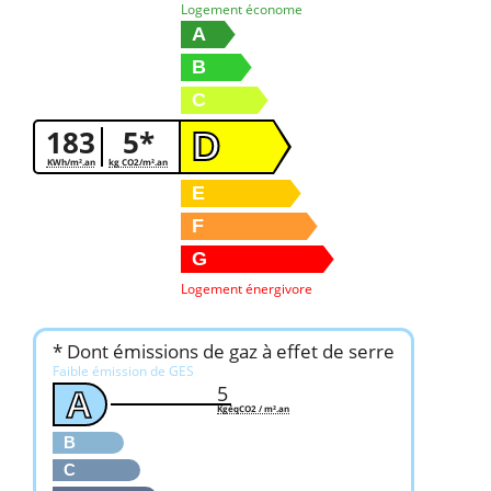
Logement économe
A
B
C
183
5*
D
KWh/m².an
kg CO2/m².an
E
F
G
Logement énergivore
* Dont émissions de gaz à effet de serre
Faible émission de GES
5
A
KgéqCO2 / m².an
B
C