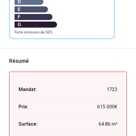
D
E
F
G
Forte émission de GES
Résumé
Mandat:
1723
Prix:
615 000€
Surface:
64.86 m²